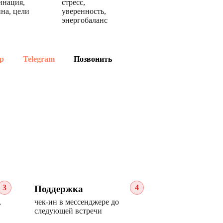
инация,
стресс,
на, цели
уверенность,
энергобаланс
p
Telegram
Позвонить
3
4
Поддержка
,
чек-ин в мессенджере до
следующей встречи