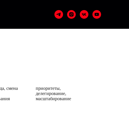
 задачами приходят
а
Бизнес
да, смена
приоритеты,
делегирование,
вания
масштабирование
Состояние