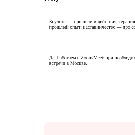
Чем коучинг отличается от терапии и 
Коучинг — про цели и действия; терапия
прошлый опыт; наставничество — про со
Онлайн так же эффективно?
Да. Работаем в Zoom/Meet; при необход
встречи в Москве.