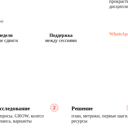
прокраст
дисципли
а)
WhatsAp
недели
Поддержка
ые сдвиги
между сессиями
2
сследование
Решение
просы, GROW, колесо
план, метрики, первые шаги
ланса, варианты
ресурсы