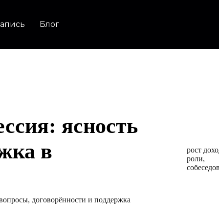
Запись
Блог
С какими
ессия: ясность
Карьер
жка в
рост дохо
роли,
собеседо
, вопросы, договорённости и поддержка
Фокус