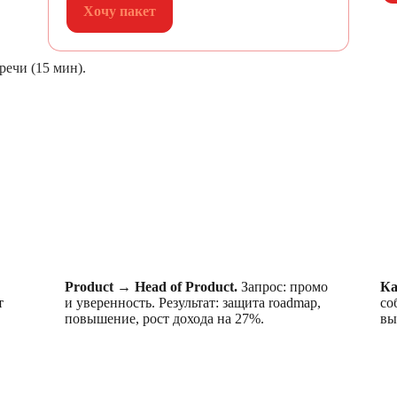
Хочу пакет
ечи (15 мин).
Product → Head of Product.
Запрос: промо
Ка
т
и уверенность. Результат: защита roadmap,
со
повышение, рост дохода на 27%.
вы