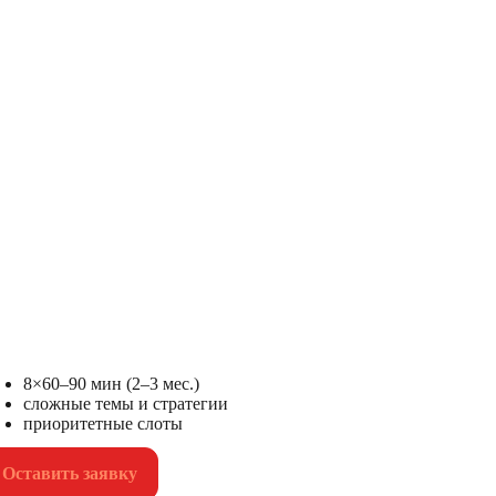
кет «Глубина» (8 сессий)
 ₽
8×60–90 мин (2–3 мес.)
сложные темы и стратегии
приоритетные слоты
Оставить заявку