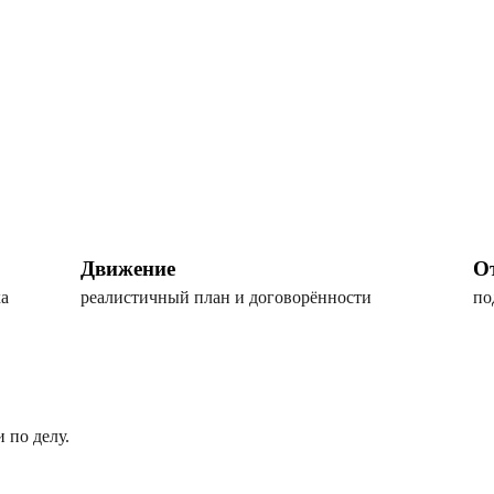
Движение
О
ха
реалистичный план и договорённости
по
 по делу.