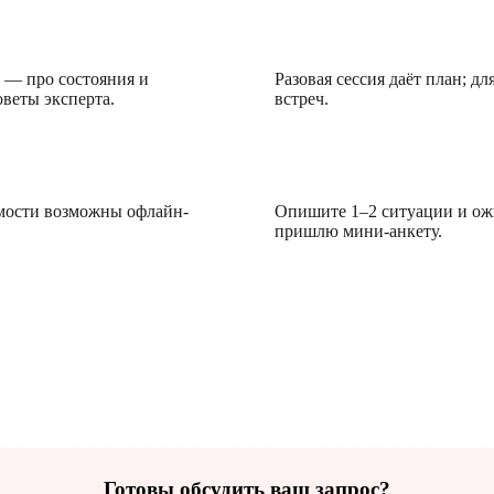
наставничества?
Сколько встреч нужно?
 — про состояния и
Разовая сессия даёт план; 
веты эксперта.
встреч.
Как подготовиться?
имости возможны офлайн-
Опишите 1–2 ситуации и ожи
пришлю мини-анкету.
Готовы обсудить ваш запрос?