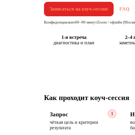
Записаться на коуч-сессию
FAQ
Конфиденциально
60–90 минут
Zoom / офлайн (Москв
1-я встреча
2–4 
диагностика и план
заметн
Как проходит коуч-сессия
1
Запрос
И
чёткая цель и критерии
во
результата
ба